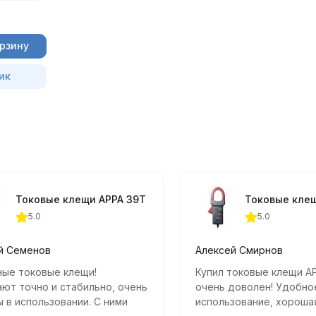
орзину
ик
Токовые клещи APPA 39T
Токовые кле
5.0
5.0
й Семенов
Алексей Смирнов
ные токовые клещи!
Купил токовые клещи A
ют точно и стабильно, очень
очень доволен! Удобно
 в использовании. С ними
использование, хороша