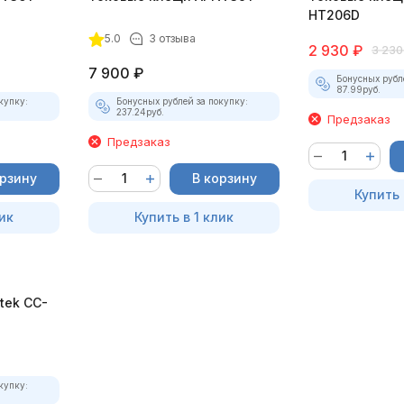
HT206D
5.0
3 отзыва
2 930
₽
3 230
7 900
₽
Бонусных рубл
87.99
руб.
купку:
Бонусных рублей за покупку:
237.24
руб.
Предзаказ
Предзаказ
орзину
В корзину
Купить 
ик
Купить в 1 клик
tek CC-
купку: