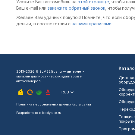
Укажите Ваш автомобиль на
этой странице
, чтобы наш
Ваш e-mail или
закажите обратный звонок
, чтобы получ
Желаем Вам удачных покупок! Помните, что если обор
деньги, в соответствии с
нашими правилами
.
Катало
2013-2026 © ELM327rus.ru — интернет-
магазин диагностических адаптеров и
Диагнос
автосканеров
оборудо
Оборудо
RUB
коррект
Оборудо
Политика персональных данных
Карта сайта
Переход
Разработано в
bodysite.ru
Толщин
покрыти
Програ