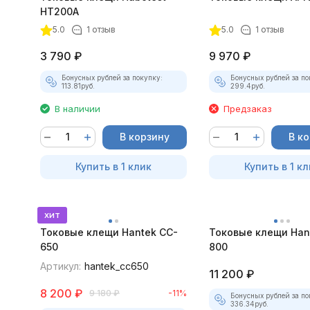
HT200A
5.0
1 отзыв
5.0
1 отзыв
3 790
₽
9 970
₽
Бонусных рублей за покупку:
Бонусных рублей за по
113.81
руб.
299.4
руб.
В наличии
Предзаказ
В корзину
В к
Купить в 1 клик
Купить в 1 кл
хит
Токовые клещи Hantek CC-
Токовые клещи Han
650
800
Артикул:
hantek_cc650
11 200
₽
8 200
₽
9 180
₽
-11%
Бонусных рублей за по
336.34
руб.