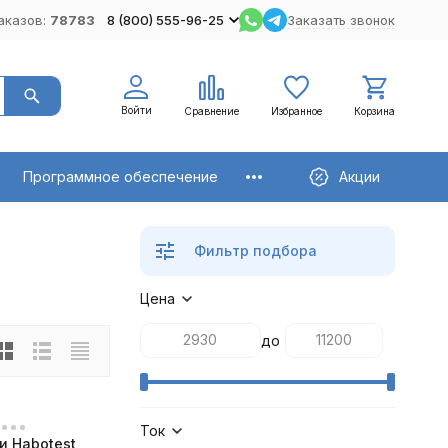
аказов:
78783
8 (800) 555-96-25
Заказать звонок
Войти
Сравнение
Избранное
Корзина
Программное обеспечение
Акции
Фильтр подбора
Цена
до
Ток
и Habotest