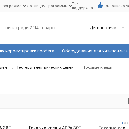
Тех.
 программа
Юр. лицам
Программы
Выполнено з
поддержка
Диагностическое оборудование
ля корректировки пробега
Оборудование для чип-тюнинга
илей
Тестеры электрических цепей
Токовые клещи
A 36T
Токовые клещи APPA 39T
Токовые клещ