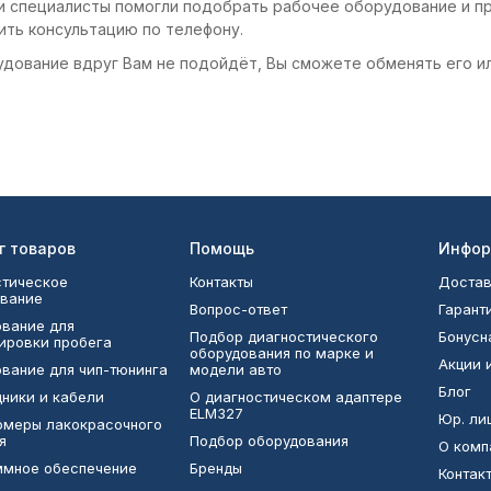
и специалисты помогли подобрать рабочее оборудование и пр
ить консультацию по телефону.
удование вдруг Вам не подойдёт, Вы сможете обменять его и
г товаров
Помощь
Инфор
тическое
Контакты
Достав
вание
Вопрос-ответ
Гарант
вание для
Подбор диагностического
Бонусн
ировки пробега
оборудования по марке и
Акции 
вание для чип-тюнинга
модели авто
Блог
ники и кабели
О диагностическом адаптере
ELM327
Юр. ли
омеры лакокрасочного
я
Подбор оборудования
О комп
ммное обеспечение
Бренды
Контак