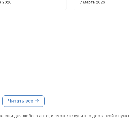
быстро измерить силу тока
измерений и надежная 
а 2026
7 марта 2026
чески в любых условиях.
перегрузок. Рекоменду
работает с электричес
Читать все
клещи для любого авто, и сможете купить с доставкой в пунк