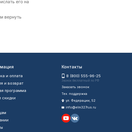
ислать его на
ли вернуть
мация
Контакты
ка и оплата
8 (800) 555-96-25
Звонок бесплатный по РФ
ия и возврат
Заказать звонок
ая программа
Тех. поддержка
и скидки
ул. Федерации, 52
info@elm327rus.ru
цам
ании
ты