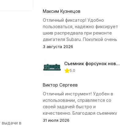
защита от
ю всем, кто
Максим Кузнецов
твом.
Отличный фиксатор! Удобно
пользоваться, надёжно фиксирует
шкив распредвала при ремонте
двигателя Subaru. Покупкой очень
доволен.
3 августа 2026
Съемник форсунок новых дизельных двигателей Jonnesway
5.0
Виктор Сергеев
Отличный инструмент! Удобен в
использовании, справляется со
своей задачей быстро и
качественно. Благодаря съемнику
удалось избежать лишних хлопот с
31 июля 2026
т выдачи в
демонтажем головки блока
цилиндров.