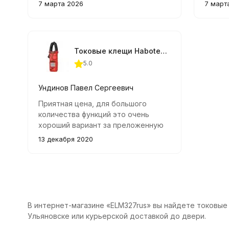
можно быстро измерить силу тока
можно 
7 марта 2026
7 март
практически в любых условиях.
практи
Токовые клещи Habotest HT200A
5.0
Ундинов Павел Сергеевич
Приятная цена, для большого
количества функций это очень
хороший вариант за преложенную
сумму,другие варианты будут
13 декабря 2020
дороже. Показания точные, к ним
вопросов нет. В комплекте почему-
то не было батареек, пришлось
покупать самому. Пришло быстро, в
целости и сохранности.
В интернет-магазине «ELM327rus» вы найдете токовые 
Ульяновске или курьерской доставкой до двери.