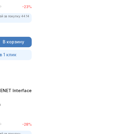
₽
-23%
ей за покупку:
44.14
В корзину
в 1 клик
NET Interface
в
₽
-28%
ей за покупку: