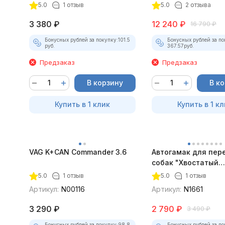
5.0
1 отзыв
5.0
2 отзыва
3 380
₽
12 240
₽
16 790
₽
Бонусных рублей за покупку:
101.5
Бонусных рублей за по
руб.
367.57
руб.
Предзаказ
Предзаказ
В корзину
В к
Купить в 1 клик
Купить в 1 кл
VAG K+CAN Commander 3.6
Автогамак для пер
собак "Хвостатый
пассажир" с боков
5.0
1 отзыв
5.0
1 отзыв
защитой дверей и 
Артикул:
N00116
Артикул:
N1661
безопасности
3 290
₽
2 790
₽
3 490
₽
Бонусных рублей за покупку:
98.8
Бонусных рублей за по