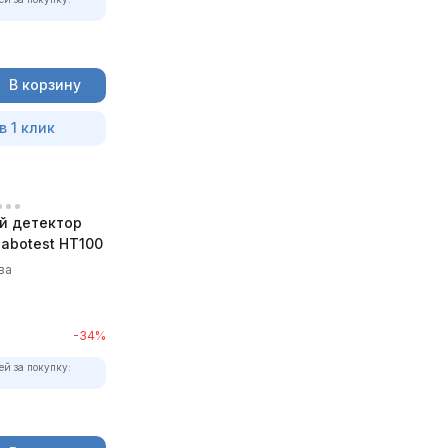
В корзину
в 1 клик
й детектор
abotest HT100
ва
-34%
ей за покупку: