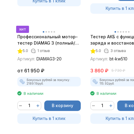
Купить в 1 клик
Купить в 1 кл
хит
Профессиональный мотор-
Тестер АКБ с функ
тестер DIAMAG 3 (полный/
заряда и восстано
максимальный комплект)
KONNWEI KW510
5.0
1 отзыв
5.0
3 отзыва
Артикул:
DIAMAG3-20
Артикул:
bt-kw510
от
61 950
₽
3 860
₽
5 730
₽
Бонусных рублей за покупку:
Бонусных рублей за по
2189.19
руб.
115.92
руб.
В наличии
В наличии
В корзину
В к
Купить в 1 клик
Купить в 1 кл