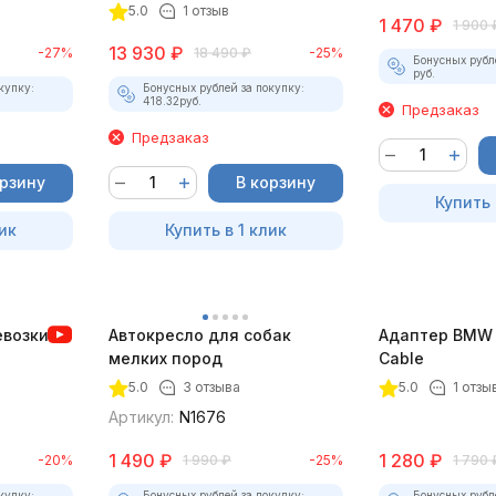
5.0
1 отзыв
1 470
₽
1 900
13 930
₽
-27%
18 490
₽
-25%
Бонусных рубл
руб.
купку:
Бонусных рублей за покупку:
418.32
руб.
Предзаказ
Предзаказ
орзину
В корзину
Купить 
ик
Купить в 1 клик
евозки
Автокресло для собак
Адаптер BMW E
мелких пород
Cable
ой
5.0
3 отзыва
5.0
1 отзы
ремнем
Артикул:
N1676
1 490
₽
1 280
₽
-20%
1 990
₽
-25%
1 790
купку:
Бонусных рублей за покупку:
Бонусных рубл