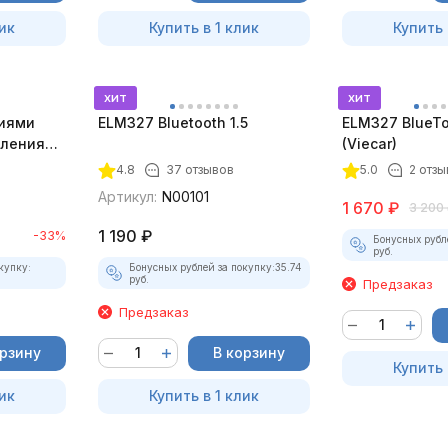
ик
Купить в 1 клик
Купить 
хит
хит
циями
ELM327 Bluetooth 1.5
ELM327 BlueTo
вления
(Viecar)
4.8
37 отзывов
5.0
2 отзы
Артикул:
N00101
1 670
₽
3 200
1 190
₽
-33%
Бонусных рубл
руб.
купку:
Бонусных рублей за покупку:
35.74
руб.
Предзаказ
Предзаказ
орзину
В корзину
Купить 
ик
Купить в 1 клик