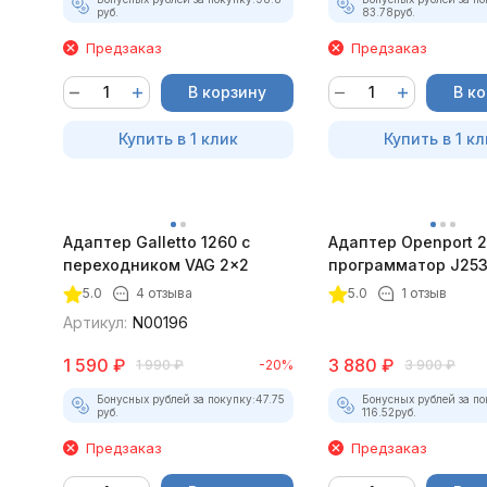
руб.
83.78
руб.
Предзаказ
Предзаказ
В корзину
В к
Купить в 1 клик
Купить в 1 кл
Адаптер Galletto 1260 с
Адаптер Openport 2
переходником VAG 2x2
программатор J25
5.0
4 отзыва
5.0
1 отзыв
Артикул:
N00196
1 590
₽
3 880
₽
1 990
₽
-20%
3 900
₽
Бонусных рублей за покупку:
47.75
Бонусных рублей за по
руб.
116.52
руб.
Предзаказ
Предзаказ