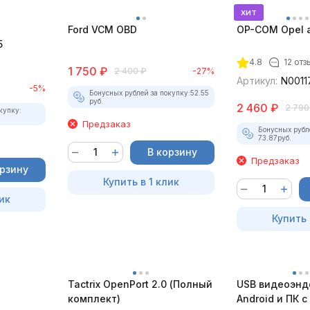
хит
Ford VCM OBD
OP-COM Opel 
5
4.8
12 отз
1 750
₽
2 400
₽
-27%
Артикул:
N0011
-5%
Бонусных рублей за покупку:
52.55
руб.
2 460
₽
2 790
купку:
Предзаказ
Бонусных рубл
73.87
руб.
В корзину
Предзаказ
орзину
Купить в 1 клик
ик
Купить 
Tactrix OpenPort 2.0 (Полный
USB видеоэнд
комплект)
Android и ПК 