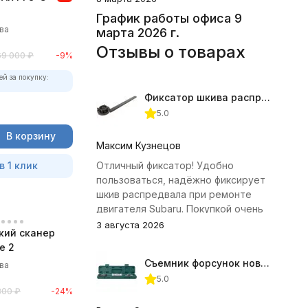
График работы офиса 9
ва
марта 2026 г.
Отзывы о товарах
69 000
₽
-9%
ей за покупку:
Фиксатор шкива распредвала (Subaru) JTC-4409
5.0
В корзину
Максим Кузнецов
в 1 клик
Отличный фиксатор! Удобно
пользоваться, надёжно фиксирует
шкив распредвала при ремонте
двигателя Subaru. Покупкой очень
доволен.
3 августа 2026
кий сканер
e 2
Съемник форсунок новых дизельных двигателей Jonnesway
ва
5.0
300
₽
-24%