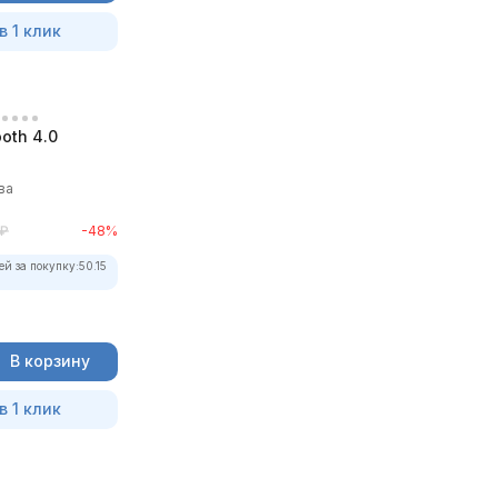
в 1 клик
oth 4.0
ва
₽
-48%
ей за покупку:
50.15
В корзину
в 1 клик