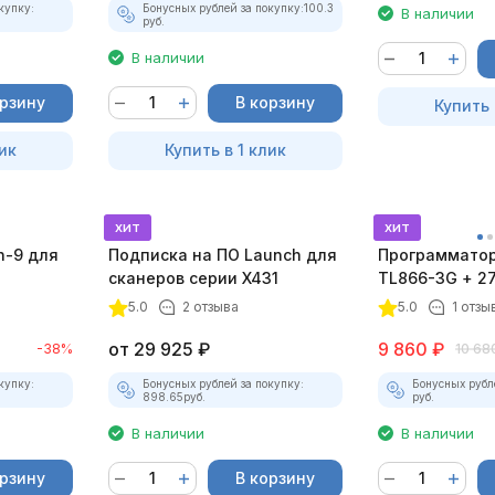
купку:
Бонусных рублей за покупку:
100.3
В наличии
руб.
В наличии
орзину
В корзину
Купить 
ик
Купить в 1 клик
хит
хит
h-9 для
Подписка на ПО Launch для
Программатор
сканеров серии X431
TL866-3G + 2
5.0
2 отзыва
5.0
1 отзы
от
29 925
₽
9 860
₽
-38%
10 68
купку:
Бонусных рублей за покупку:
Бонусных рубл
898.65
руб.
руб.
В наличии
В наличии
орзину
В корзину