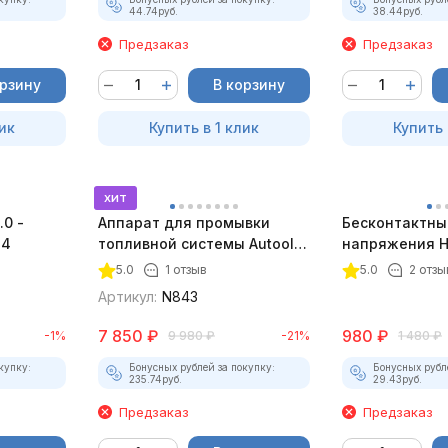
44.74
руб.
38.44
руб.
Предзаказ
Предзаказ
орзину
В корзину
ик
Купить в 1 клик
Купить 
хит
.0 -
Аппарат для промывки
Бесконтактны
34
топливной системы Autool
напряжения H
C100
5.0
1 отзыв
5.0
2 отзы
Артикул:
N843
7 850
₽
980
₽
-1%
9 980
₽
-21%
1 480
₽
купку:
Бонусных рублей за покупку:
Бонусных рубл
235.74
руб.
29.43
руб.
Предзаказ
Предзаказ