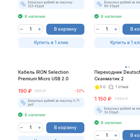
Бонусных рублей за покупку:
Бонусных рублей за по
323.42
руб.
86.49
руб.
В наличии
В наличии
В корзину
В к
Купить в 1 клик
Купить в 1 кл
Кабель IRON Selection
Переходник Deutsc
Premium Micro USB 2.0
Сканматик 2
5.0
1 отзыв
190
₽
280
₽
-32%
1 150
₽
1 850
₽
Бонусных рублей за покупку:
5.71
руб.
Бонусных рублей за по
34.53
руб.
В наличии
В наличии
В корзину
В к