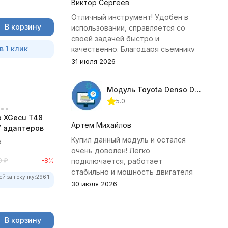
Виктор Сергеев
Отличный инструмент! Удобен в
В корзину
использовании, справляется со
своей задачей быстро и
в 1 клик
качественно. Благодаря съемнику
удалось избежать лишних хлопот с
31 июля 2026
демонтажем головки блока
цилиндров.
Модуль Toyota Denso Diesel 2.8D для ChipTuningPRO
5.0
 XGecu T48
Артем Михайлов
7 адаптеров
Купил данный модуль и остался
в
очень доволен! Легко
0
₽
-8%
подключается, работает
стабильно и мощность двигателя
ей за покупку:
296.1
заметно увеличилась. Рекомендую
30 июля 2026
всем, кто занимается тюнингом
Toyota.
В корзину