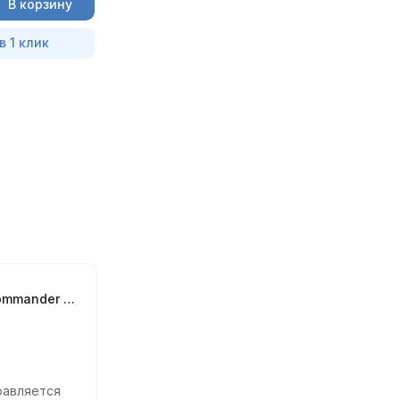
В корзину
в 1 клик
VAG K+CAN Commander 5.5 + Pin Reader 3.9
равляется