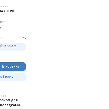
адаптер
ывов
7
₽
-12%
ей за покупку:
В корзину
в 1 клик
оскоп для
с насадками