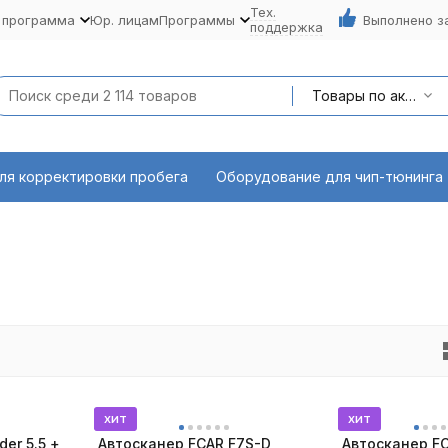
Тех.
 программа
Юр. лицам
Программы
Выполнено з
поддержка
Товары по акции
ля корректировки пробега
Оборудование для чип-тюнинга
хит
хит
er 5.5 +
Автосканер FCAR F7S-D
Автосканер F