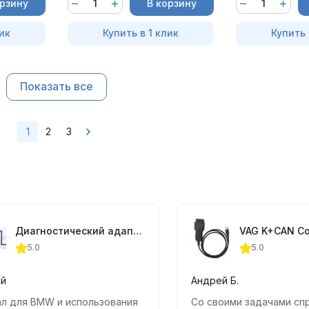
орзину
В корзину
ик
Купить в 1 клик
Купить 
Показать все
1
2
3
Диагностический адаптер Vgate vLinker BM+ (BLE+Bluetooth 4.0/Bluetooth 3.0)
5.0
5.0
ий
Андрей Б.
л для BMW и использования
Со своими задачами сп