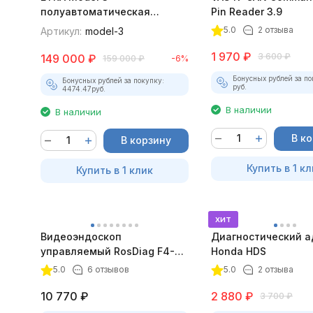
полуавтоматическая
Pin Reader 3.9
станция для
5.0
2 отзыва
Артикул:
model-3
автокондиционеров
1 970
₽
3 600
₽
149 000
₽
159 000
₽
-6%
Бонусных рублей за по
Бонусных рублей за покупку:
руб.
4474.47
руб.
В наличии
В наличии
В к
В корзину
Купить в 1 кл
Купить в 1 клик
хит
Видеоэндоскоп
Диагностический а
управляемый RosDiag F4-A
Honda HDS
(8.5 мм, 1280P, зонд 1 метр)
5.0
6 отзывов
5.0
2 отзыва
10 770
₽
2 880
₽
3 700
₽