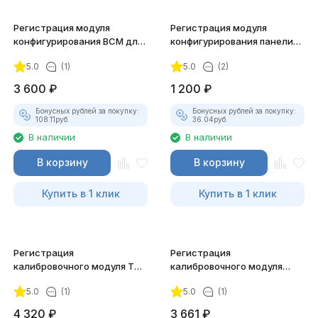
Регистрация модуля
Регистрация модуля
конфигурирования BCM для
конфигурирования панели
АСКАН-10
приборов для АСКАН-10
5.0
(1)
5.0
(2)
3 600
₽
1 200
₽
Бонусных рублей за покупку:
Бонусных рублей за покупку:
108.11
руб.
36.04
руб.
В наличии
В наличии
В корзину
В корзину
Купить в 1 клик
Купить в 1 клик
Регистрация
Регистрация
калибровочного модуля ТКР
калибровочного модуля
для АСКАН-10
BOSCH EDC7 КАМАЗ для
5.0
(1)
5.0
(1)
АСКАН-10
4 320
₽
3 661
₽