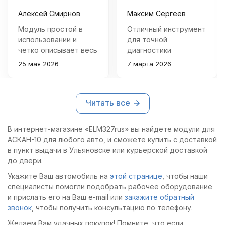
Алексей Смирнов
Максим Сергеев
Модуль простой в
Отличный инструмент
использовании и
для точной
четко описывает весь
диагностики
процесс регистрации.
дизельных моторов
25 мая 2026
7 марта 2026
Инструкция понятная
ЯМЗ-650! Простота
и подробная, все
подключения и
получилось с первого
высокая точность
Читать все
раза.
данных позволяют
быстро выявить
неисправности.
В интернет-магазине «ELM327rus» вы найдете модули для
Модуль отлично
АСКАН-10 для любого авто, и сможете купить с доставкой
справляется со своей
в пункт выдачи в Ульяновске или курьерской доставкой
задачей.
до двери.
Укажите Ваш автомобиль на
этой странице
, чтобы наши
специалисты помогли подобрать рабочее оборудование
и прислать его на Ваш e-mail или
закажите обратный
звонок
, чтобы получить консультацию по телефону.
Желаем Вам удачных покупок! Помните, что если