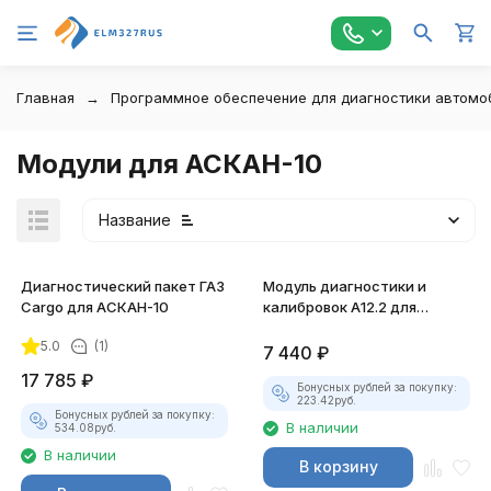
Главная
Программное обеспечение для диагностики автомо
Модули для АСКАН-10
Название
Диагностический пакет ГАЗ
Модуль диагностики и
Cargo для АСКАН-10
калибровок А12.2 для
АСКАН-10
5.0
(1)
7 440
₽
17 785
₽
Бонусных рублей за покупку:
223.42
руб.
Бонусных рублей за покупку:
В наличии
534.08
руб.
В наличии
В корзину